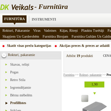
- Furnitūra
FURNITŪRA
INSTRUMENTI
Rokturi, Pakaramie
Viras
Vadotnes
Kājas, Riteņi
Plauktu Turētāji
Pa
Skapjiem Un Garderobēm
Furnitūra Birojam
Furnitūra Gultām Un Gald
Skatīt visas preču kategorijas
Akcijas preces & preces ar atlaidi
Rokturi, pakaramie
Atbilst
19
produkti
CENA
Skavas, reliņi
Pogas
Furnitūra
>>
Rokturi, pakaramie
>>
Prof
Retro Stila
1,90
Iegremdējamie
Bērnu mēbelēm
Profillīstes
Stiklam