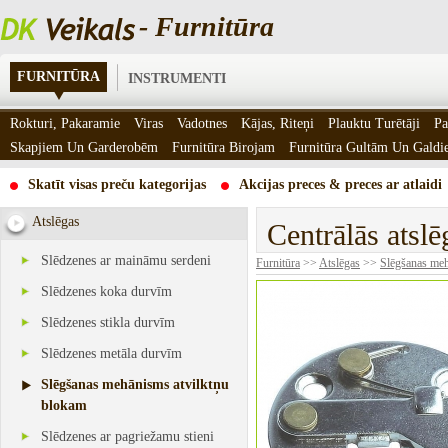
- Furnitūra
FURNITŪRA
INSTRUMENTI
Rokturi, Pakaramie
Viras
Vadotnes
Kājas, Riteņi
Plauktu Turētāji
Pa
Skapjiem Un Garderobēm
Furnitūra Birojam
Furnitūra Gultām Un Gald
Skatīt visas preču kategorijas
Akcijas preces & preces ar atlaidi
Atslēgas
Centrālās atslē
Slēdzenes ar maināmu serdeni
Furnitūra
>>
Atslēgas
>>
Slēgšanas meh
Slēdzenes koka durvīm
Slēdzenes stikla durvīm
Slēdzenes metāla durvīm
Slēgšanas mehānisms atvilktņu
blokam
Slēdzenes ar pagriežamu stieni