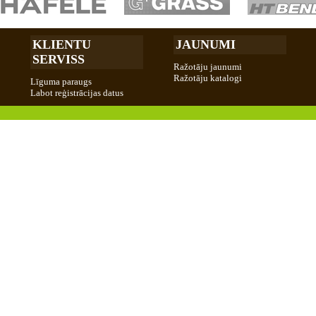
KLIENTU
JAUNUMI
SERVISS
Ražotāju jaunumi
Ražotāju katalogi
Līguma paraugs
Labot reģistrācijas datus