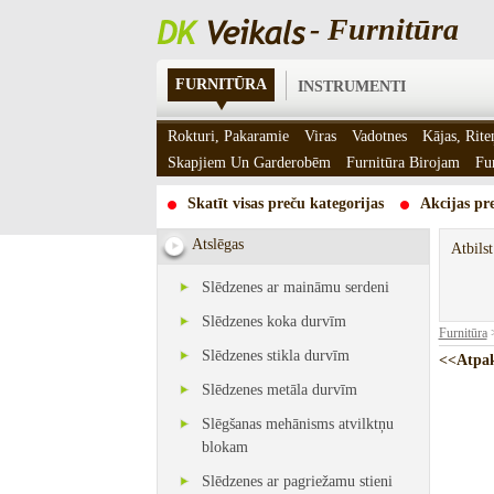
- Furnitūra
FURNITŪRA
INSTRUMENTI
Rokturi, Pakaramie
Viras
Vadotnes
Kājas, Rite
Skapjiem Un Garderobēm
Furnitūra Birojam
Fu
Skatīt visas preču kategorijas
Akcijas pre
Atslēgas
Atbils
Slēdzenes ar maināmu serdeni
Slēdzenes koka durvīm
Furnitūra
Slēdzenes stikla durvīm
<<Atp
Slēdzenes metāla durvīm
Slēgšanas mehānisms atvilktņu
blokam
Slēdzenes ar pagriežamu stieni