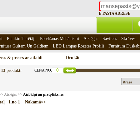
E-PASTA ADRESE
ņi
Plauktu Turētāji
Pacelšanas Mehānismi
Atslēgas
Savilces
Skrūves
rnitūra Gultām Un Galdiem
LED Lampas Rozetes Profīli
Furnitūra Duškab
ces & preces ar atlaidi
Drukāt
t
13
produkti
CENA NO:
>>
Atslēgas
>>
Aizbīdņi un pretplāksnes
akaļ
1.
no 1
Nākamā>>