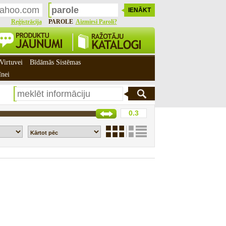
Reģistrācija
PAROLE
Aizmirsi Paroli?
Virtuvei
Bīdāmās Sistēmas
īnei