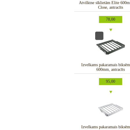
Atvilktne sīklietām Elite 600
Close, antracīts
78,00
Izvelkams pakaramais biksēm 
600mm, antracīts
95,00
Izvelkams pakaramais biksēm 