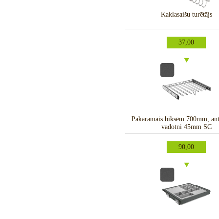
Kaklasaišu turētājs
37,00
Pakaramais biksēm 700mm, antr
vadotni 45mm SC
90,00