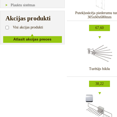
Plauktu sistēmas
Putekļusūcēja piederumu tur
Akcijas produkti
305x60x680mm
Visi akcijas produkti
67,60
Turētājs bikšu
38,22