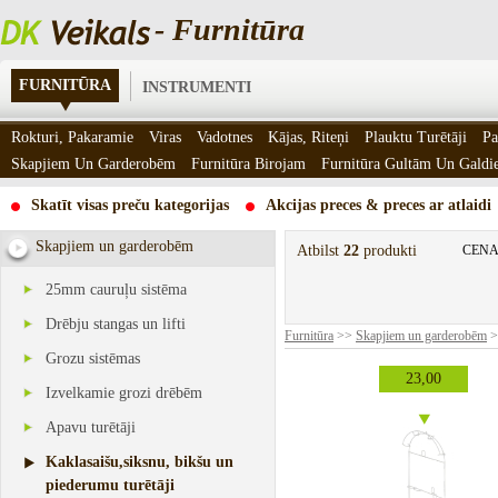
- Furnitūra
FURNITŪRA
INSTRUMENTI
Rokturi, Pakaramie
Viras
Vadotnes
Kājas, Riteņi
Plauktu Turētāji
Pa
Skapjiem Un Garderobēm
Furnitūra Birojam
Furnitūra Gultām Un Gald
Skatīt visas preču kategorijas
Akcijas preces & preces ar atlaidi
Skapjiem un garderobēm
Atbilst
22
produkti
CENA
25mm cauruļu sistēma
Drēbju stangas un lifti
Furnitūra
>>
Skapjiem un garderobēm
>
Grozu sistēmas
23,00
Izvelkamie grozi drēbēm
Apavu turētāji
Kaklasaišu,siksnu, bikšu un
piederumu turētāji