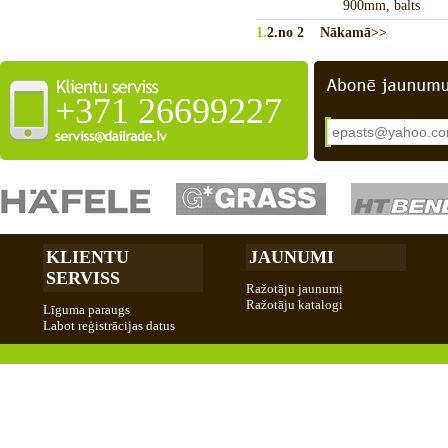
900mm, balts
1.
2.
no 2
Nākamā>>
+371 26699227
KLIENTU
JAUNUMI
SERVISS
Ražotāju jaunumi
Ražotāju katalogi
Līguma paraugs
Labot reģistrācijas datus