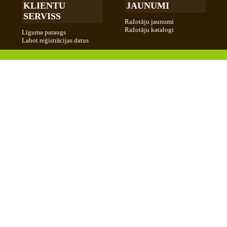
KLIENTU
JAUNUMI
SERVISS
Ražotāju jaunumi
Ražotāju katalogi
Līguma paraugs
Labot reģistrācijas datus