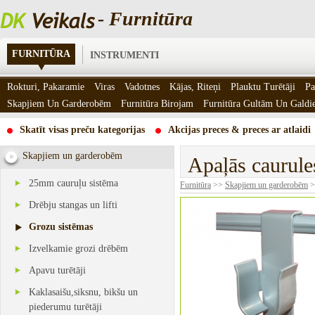
- Furnitūra
FURNITŪRA
INSTRUMENTI
Rokturi, Pakaramie
Viras
Vadotnes
Kājas, Riteņi
Plauktu Turētāji
Pa
Skapjiem Un Garderobēm
Furnitūra Birojam
Furnitūra Gultām Un Gald
Skatīt visas preču kategorijas
Akcijas preces & preces ar atlaidi
Skapjiem un garderobēm
Apaļās caurules
25mm cauruļu sistēma
Furnitūra
>>
Skapjiem un garderobēm
>
Drēbju stangas un lifti
Grozu sistēmas
Izvelkamie grozi drēbēm
Apavu turētāji
Kaklasaišu,siksnu, bikšu un
piederumu turētāji