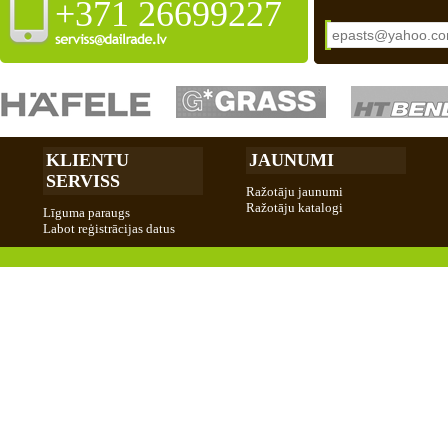
+371 26699227
KLIENTU
JAUNUMI
SERVISS
Ražotāju jaunumi
Ražotāju katalogi
Līguma paraugs
Labot reģistrācijas datus