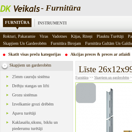
- Furnitūra
FURNITŪRA
INSTRUMENTI
Rokturi, Pakaramie
Viras
Vadotnes
Kājas, Riteņi
Plauktu Turētāji
Pa
Skapjiem Un Garderobēm
Furnitūra Birojam
Furnitūra Gultām Un Gald
Skatīt visas preču kategorijas
Akcijas preces & preces ar atlaidi
Skapjiem un garderobēm
Līste 26x12x9
25mm cauruļu sistēma
Furnitūra
>>
Skapjiem un garderobēm
>
Drēbju stangas un lifti
Grozu sistēmas
Izvelkamie grozi drēbēm
Apavu turētāji
Kaklasaišu,siksnu, bikšu un
piederumu turētāji