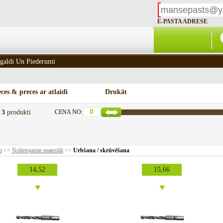
E-PASTA ADRESE
galdi Un Piederumi
ces & preces ar atlaidi
Drukāt
t
3
produkti
CENA NO:
i
>>
Nolietojamie materiāli
>>
Urbšana / skrūvēšana
14,52
15,66