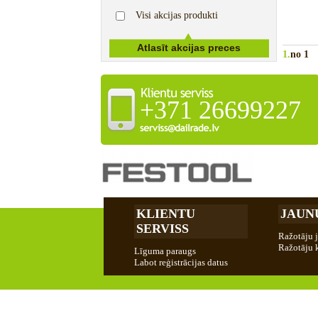
Visi akcijas produkti
1.
no 1
+371 26699227
KLIENTU
JAUN
SERVISS
Ražotāju 
Ražotāju 
Līguma paraugs
Labot reģistrācijas datus