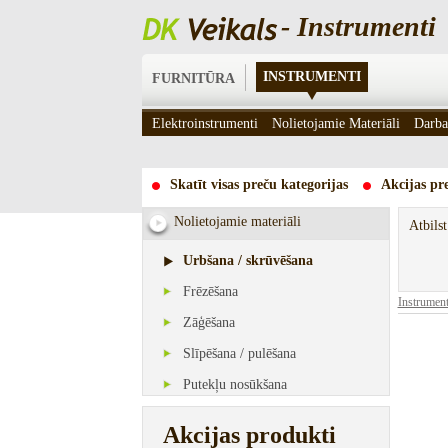
- Instrumenti
INSTRUMENTI
FURNITŪRA
Elektroinstrumenti
Nolietojamie Materiāli
Darba
Skatīt visas preču kategorijas
Akcijas pre
Nolietojamie materiāli
Atbils
Urbšana / skrūvēšana
Frēzēšana
Instrument
Zāģēšana
Slīpēšana / pulēšana
Putekļu nosūkšana
Akcijas produkti