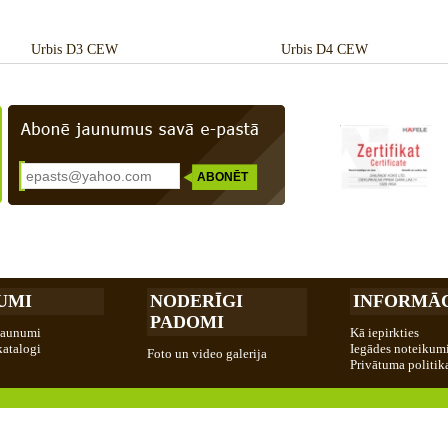
Urbis D3 CEW
Urbis D4 CEW
UMI
NODERĪGI
INFORMĀC
PADOMI
jaunumi
Kā iepirkties
katalogi
Iegādes noteikum
Foto un video galerija
Privātuma politik