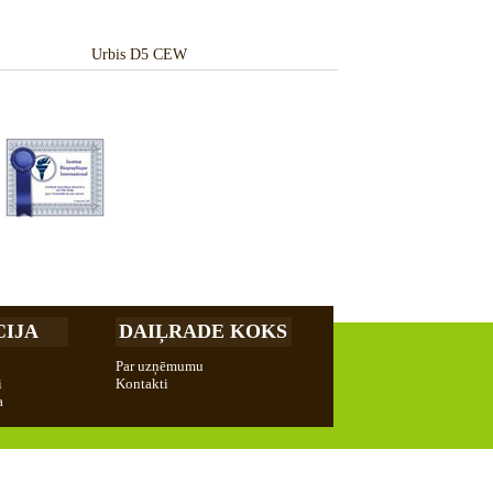
Urbis D5 CEW
IJA
DAIĻRADE KOKS
Par uzņēmumu
i
Kontakti
a