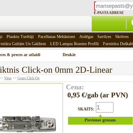
E-PASTA ADRESE
ņi
Plauktu Turētāji
Pacelšanas Mehānismi
Atslēgas
Savilces
Skrūves
rnitūra Gultām Un Galdiem
LED Lampas Rozetes Profīli
Furnitūra Duškab
ces & preces ar atlaidi
Drukāt
iktnis Click-on 0mm 2D-Linear
>>
Viras
>>
Grass Click On
Cena:
0,95 €/gab (ar PVN)
SKAITS:
Pievienot grozam