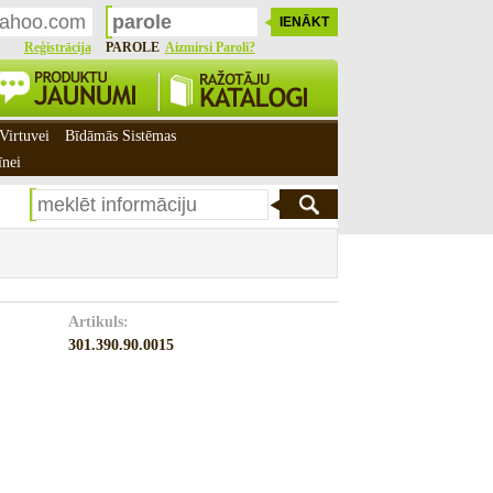
Reģistrācija
PAROLE
Aizmirsi Paroli?
Virtuvei
Bīdāmās Sistēmas
īnei
Artikuls:
301.390.90.0015