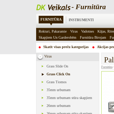
- Furnitūra
FURNITŪRA
INSTRUMENTI
Rokturi, Pakaramie
Viras
Vadotnes
Kājas, Rite
Skapjiem Un Garderobēm
Furnitūra Birojam
Fu
Skatīt visas preču kategorijas
Akcijas pre
Viras
Pal
Grass Slide On
Furnitūra
Grass Click On
Grass Tiomos
35mm urbumam
35mm urbumam stūra skapjiem
26mm urbumam
26mm urbumam stūra skapjiem