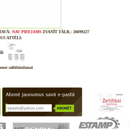
TAVĀ:
NAV PIEEJAMS
ZVANĪT TĀLR.: 26699227
US ATTĒLI:
enot salīdzināšanai