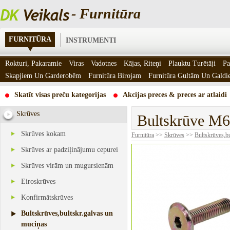
- Furnitūra
FURNITŪRA
INSTRUMENTI
Rokturi, Pakaramie
Viras
Vadotnes
Kājas, Riteņi
Plauktu Turētāji
Pa
Skapjiem Un Garderobēm
Furnitūra Birojam
Furnitūra Gultām Un Gald
Skatīt visas preču kategorijas
Akcijas preces & preces ar atlaidi
Skrūves
Bultskrūve M6
Skrūves kokam
Furnitūra
>>
Skrūves
>>
Bultskrūves,bu
Skrūves ar padziļinājumu cepurei
Skrūves virām un mugursienām
Eiroskrūves
Konfirmātskrūves
Bultskrūves,bultskr.galvas un
muciņas