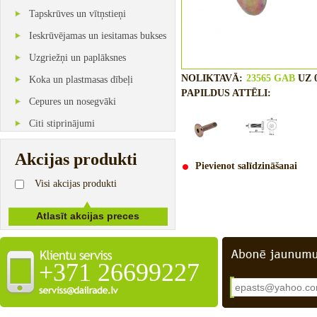
Tapskrūves un vītņstieņi
Ieskrūvējamas un iesitamas bukses
Uzgriežņi un paplāksnes
NOLIKTAVĀ:
23565 GAB
UZ 0
Koka un plastmasas dībeļi
PAPILDUS ATTĒLI:
Cepures un nosegvāki
Citi stiprinājumi
Akcijas produkti
Pievienot salīdzināšanai
Visi akcijas produkti
+371 26699227