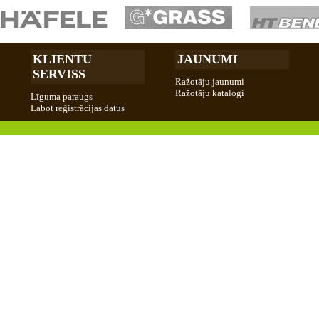
KLIENTU
JAUNUMI
SERVISS
Ražotāju jaunumi
Ražotāju katalogi
Līguma paraugs
Labot reģistrācijas datus