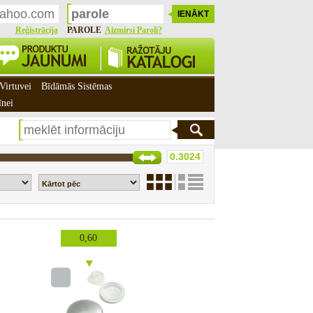
Reģistrācija
PAROLE
Aizmirsi Paroli?
Virtuvei
Bīdāmās Sistēmas
īnei
0,60