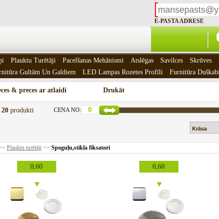
E-PASTA ADRESE
ņi
Plauktu Turētāji
Pacelšanas Mehānismi
Atslēgas
Savilces
Skrūves
rnitūra Gultām Un Galdiem
LED Lampas Rozetes Profīli
Furnitūra Duškab
ces & preces ar atlaidi
Drukāt
t
20
produkti
CENA NO:
>>
Plauktu turētāji
>>
Spoguļu,stikla fiksatori
0,60
0,60