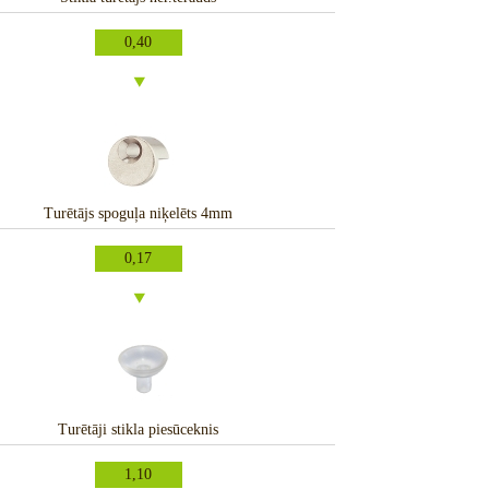
0,40
Turētājs spoguļa niķelēts 4mm
0,17
Turētāji stikla piesūceknis
1,10