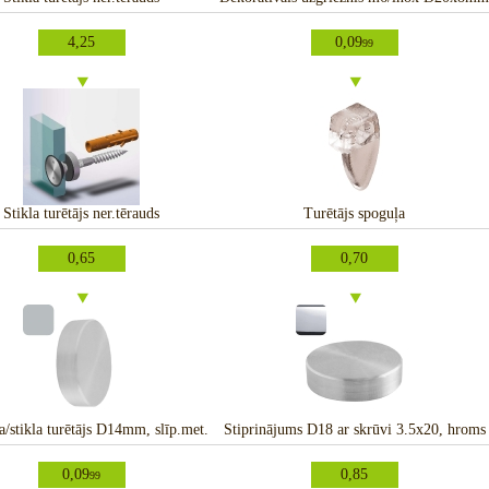
4,25
0,09
99
Stikla turētājs ner.tērauds
Turētājs spoguļa
0,65
0,70
/stikla turētājs D14mm, slīp.met.
Stiprinājums D18 ar skrūvi 3.5x20, hroms
0,09
0,85
99