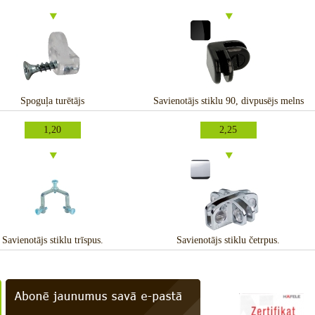
Spoguļa turētājs
Savienotājs stiklu 90, divpusējs melns
1,20
2,25
Savienotājs stiklu trīspus.
Savienotājs stiklu četrpus.