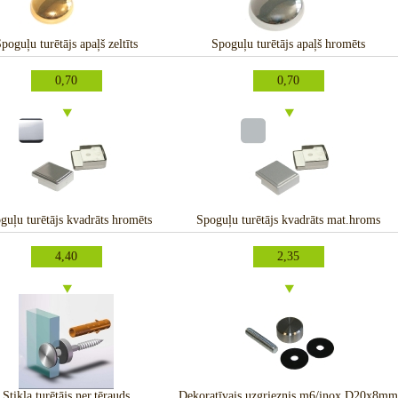
poguļu turētājs apaļš zeltīts
Spoguļu turētājs apaļš hromēts
0,70
0,70
guļu turētājs kvadrāts hromēts
Spoguļu turētājs kvadrāts mat.hroms
4,40
2,35
Stikla turētājs ner.tērauds
Dekoratīvais uzgrieznis m6/inox D20x8mm