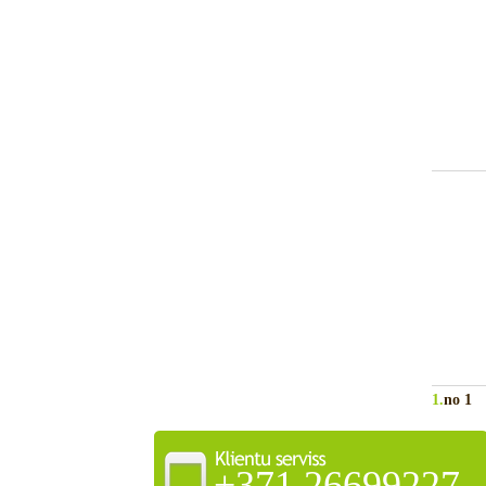
1.
no 1
+371 26699227