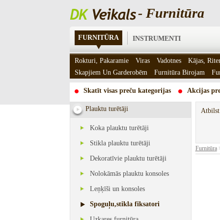
- Furnitūra
FURNITŪRA
INSTRUMENTI
Rokturi, Pakaramie
Viras
Vadotnes
Kājas, Rite
Skapjiem Un Garderobēm
Furnitūra Birojam
Fu
Skatīt visas preču kategorijas
Akcijas pre
Plauktu turētāji
Atbils
Koka plauktu turētāji
Stikla plauktu turētāji
Furnitūra
Dekoratīvie plauktu turētāji
Nolokāmās plauktu konsoles
Leņķīši un konsoles
Spoguļu,stikla fiksatori
Uzkares furnitūra