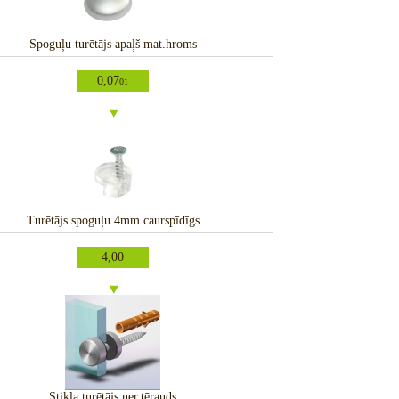
Spoguļu turētājs apaļš mat.hroms
0,07
01
Turētājs spoguļu 4mm caurspīdīgs
4,00
Stikla turētājs ner.tērauds