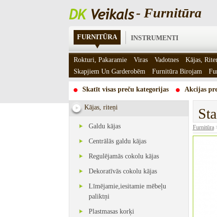
- Furnitūra
FURNITŪRA
INSTRUMENTI
Rokturi, Pakaramie
Viras
Vadotnes
Kājas, Rite
Skapjiem Un Garderobēm
Furnitūra Birojam
Fu
Skatīt visas preču kategorijas
Akcijas pre
Kājas, riteņi
Sta
Galdu kājas
Furnitūra
Centrālās galdu kājas
Regulējamās cokolu kājas
Dekoratīvās cokolu kājas
Līmējamie,iesitamie mēbeļu
paliktņi
Plastmasas korķi