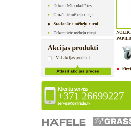
Dekoratīvās cokollīstes
Grozāmie mēbeļu riteņi
Stacionārie mēbeļu riteņi
NOLIK
Dekoratīvie mēbeļu riteņi
PAPILD
Akcijas produkti
Visi akcijas produkti
Pievi
+371 26699227