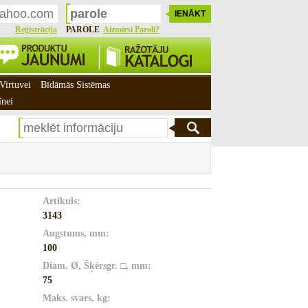
Reģistrācija
PAROLE
Aizmirsi Paroli?
Virtuvei
Bīdāmās Sistēmas
īnei
Artikuls:
3143
Augstums, mm:
100
Diam. Ø, Šķērsgr. □, mm:
75
Maks. svars, kg: