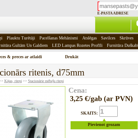
E-PASTA ADRESE
ņi
Plauktu Turētāji
Pacelšanas Mehānismi
Atslēgas
Savilces
Skrūves
rnitūra Gultām Un Galdiem
LED Lampas Rozetes Profīli
Furnitūra Duškab
ces & preces ar atlaidi
Drukāt
cionārs ritenis, d75mm
>>
Kājas, riteņi
>>
Stacionārie mēbeļu riteņi
Cena:
3,25 €/gab (ar PVN)
SKAITS:
Pievienot grozam