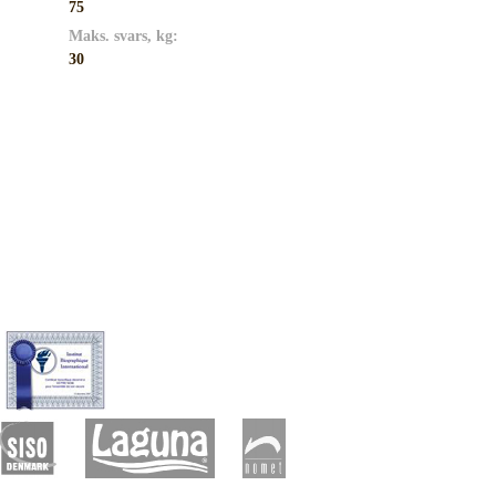
75
Maks. svars, kg:
30