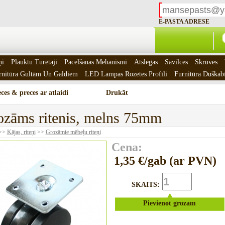
E-PASTA ADRESE
ņi
Plauktu Turētāji
Pacelšanas Mehānismi
Atslēgas
Savilces
Skrūves
rnitūra Gultām Un Galdiem
LED Lampas Rozetes Profīli
Furnitūra Duškab
ces & preces ar atlaidi
Drukāt
ozāms ritenis, melns 75mm
>>
Kājas, riteņi
>>
Grozāmie mēbeļu riteņi
Cena:
1,35 €/gab (ar PVN)
SKAITS:
Pievienot grozam