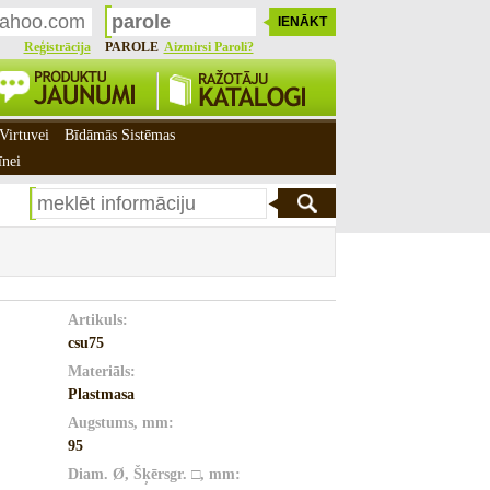
Reģistrācija
PAROLE
Aizmirsi Paroli?
Virtuvei
Bīdāmās Sistēmas
īnei
Artikuls:
csu75
Materiāls:
Plastmasa
Augstums, mm:
95
Diam. Ø, Šķērsgr. □, mm: