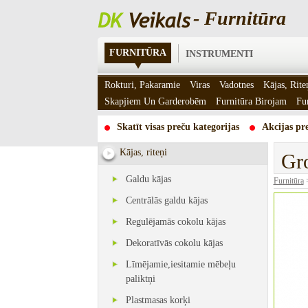
- Furnitūra
FURNITŪRA
INSTRUMENTI
Rokturi, Pakaramie
Viras
Vadotnes
Kājas, Rite
Skapjiem Un Garderobēm
Furnitūra Birojam
Fu
Skatīt visas preču kategorijas
Akcijas pre
Kājas, riteņi
Gr
Galdu kājas
Furnitūra
Centrālās galdu kājas
Regulējamās cokolu kājas
Dekoratīvās cokolu kājas
Līmējamie,iesitamie mēbeļu
paliktņi
Plastmasas korķi