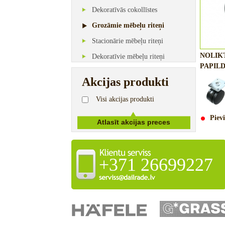
Dekoratīvās cokollīstes
Grozāmie mēbeļu riteņi
Stacionārie mēbeļu riteņi
NOLIK
Dekoratīvie mēbeļu riteņi
PAPILD
Akcijas produkti
Visi akcijas produkti
Pievi
+371 26699227