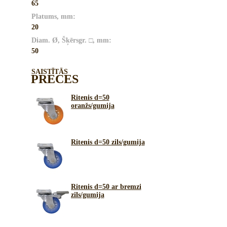
65
Platums, mm:
20
Diam. Ø, Šķērsgr. □, mm:
50
SAISTĪTĀS
PRECES
Ritenis d=50
oranžs/gumija
Ritenis d=50 zils/gumija
Ritenis d=50 ar bremzi
zils/gumija