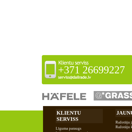
+371 26699227
KLIENTU
JAUN
SERVISS
Ražotāju 
Ražotāju 
Līguma paraugs