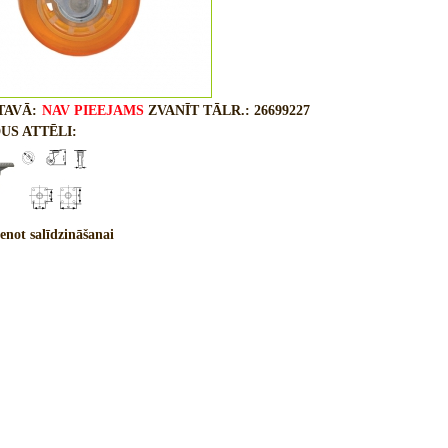
TAVĀ:
NAV PIEEJAMS
ZVANĪT TĀLR.: 26699227
US ATTĒLI:
enot salīdzināšanai