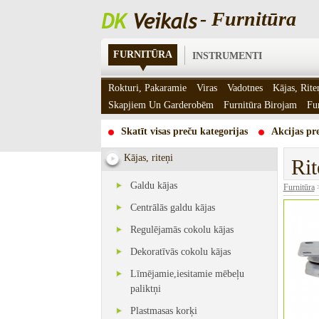
- Furnitūra
FURNITŪRA
INSTRUMENTI
Rokturi, Pakaramie
Viras
Vadotnes
Kājas, Rite
Skapjiem Un Garderobēm
Furnitūra Birojam
Fu
Skatīt visas preču kategorijas
Akcijas pre
Kājas, riteņi
Rit
Galdu kājas
Furnitūra
Centrālās galdu kājas
Regulējamās cokolu kājas
Dekoratīvās cokolu kājas
Līmējamie,iesitamie mēbeļu
paliktņi
Plastmasas korķi