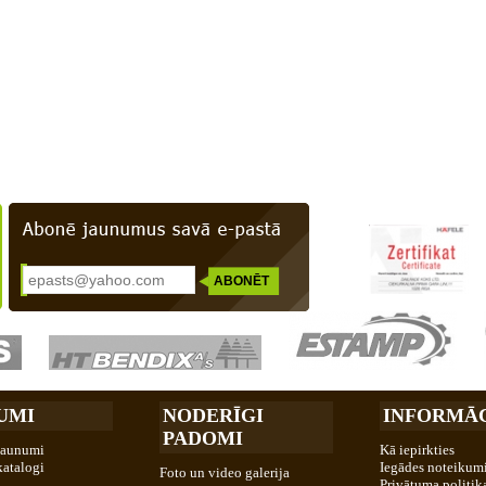
UMI
NODERĪGI
INFORMĀC
PADOMI
jaunumi
Kā iepirkties
katalogi
Iegādes noteikum
Foto un video galerija
Privātuma politik