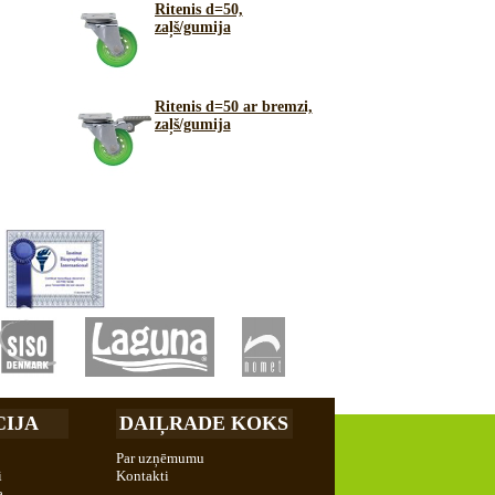
Ritenis d=50,
zaļš/gumija
Ritenis d=50 ar bremzi,
zaļš/gumija
IJA
DAIĻRADE KOKS
Par uzņēmumu
i
Kontakti
a