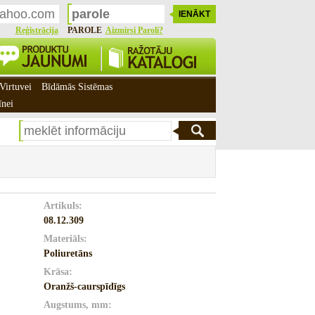
Reģistrācija
PAROLE
Aizmirsi Paroli?
Virtuvei
Bīdāmās Sistēmas
īnei
Artikuls:
08.12.309
Materiāls:
Poliuretāns
Krāsa:
Oranžš-caurspīdīgs
Augstums, mm: