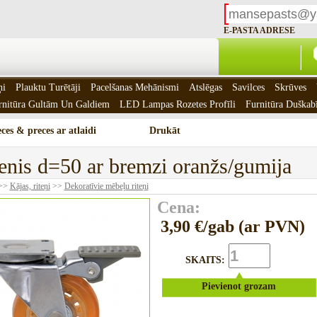
E-PASTA ADRESE
ņi
Plauktu Turētāji
Pacelšanas Mehānismi
Atslēgas
Savilces
Skrūves
rnitūra Gultām Un Galdiem
LED Lampas Rozetes Profīli
Furnitūra Duškab
ces & preces ar atlaidi
Drukāt
enis d=50 ar bremzi oranžs/gumija
>>
Kājas, riteņi
>>
Dekoratīvie mēbeļu riteņi
Cena:
3,90 €/gab (ar PVN)
SKAITS:
Pievienot grozam