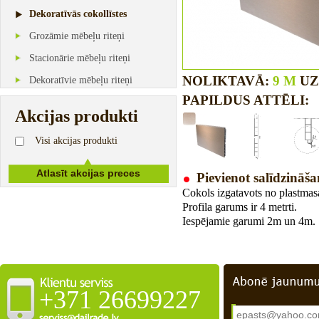
Dekoratīvās cokollīstes
Grozāmie mēbeļu riteņi
Stacionārie mēbeļu riteņi
NOLIKTAVĀ:
9 M
UZ 
Dekoratīvie mēbeļu riteņi
PAPILDUS ATTĒLI:
Akcijas produkti
Visi akcijas produkti
Pievienot salīdzināša
Cokols izgatavots no plastmasa
Profila garums ir 4 metrti.
Iespējamie garumi 2m un 4m.
+371 26699227