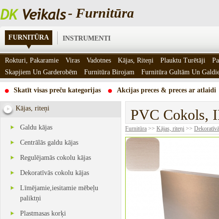
- Furnitūra
FURNITŪRA
INSTRUMENTI
Rokturi, Pakaramie
Viras
Vadotnes
Kājas, Riteņi
Plauktu Turētāji
Pa
Skapjiem Un Garderobēm
Furnitūra Birojam
Furnitūra Gultām Un Gald
Skatīt visas preču kategorijas
Akcijas preces & preces ar atlaidi
Kājas, riteņi
PVC Cokols,
Galdu kājas
Furnitūra
>>
Kājas, riteņi
>>
Dekoratīvā
Centrālās galdu kājas
Regulējamās cokolu kājas
Dekoratīvās cokolu kājas
Līmējamie,iesitamie mēbeļu
paliktņi
Plastmasas korķi