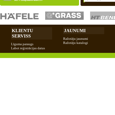
KLIENTU
JAUNUMI
SERVISS
Ražotāju jaunumi
Ražotāju katalogi
Līguma paraugs
Labot reģistrācijas datus