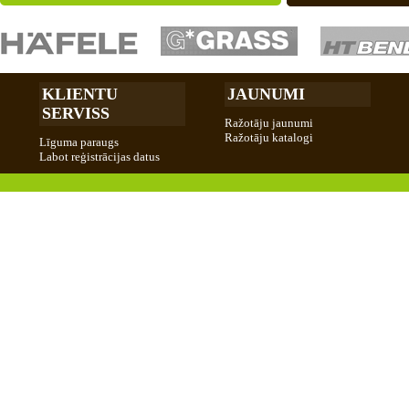
KLIENTU
JAUNUMI
SERVISS
Ražotāju jaunumi
Ražotāju katalogi
Līguma paraugs
Labot reģistrācijas datus