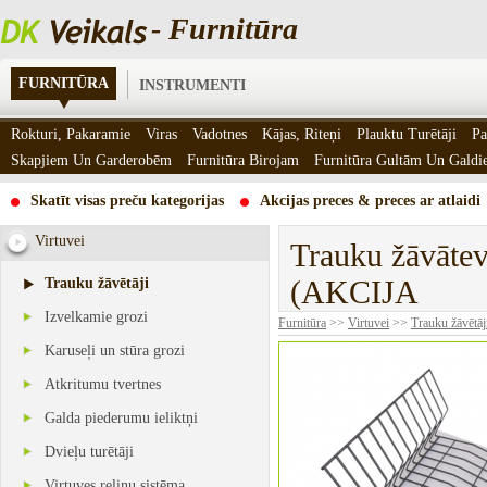
- Furnitūra
FURNITŪRA
INSTRUMENTI
Rokturi, Pakaramie
Viras
Vadotnes
Kājas, Riteņi
Plauktu Turētāji
Pa
Skapjiem Un Garderobēm
Furnitūra Birojam
Furnitūra Gultām Un Gald
Skatīt visas preču kategorijas
Akcijas preces & preces ar atlaidi
Virtuvei
Trauku žāvāte
(AKCIJA
Trauku žāvētāji
Izvelkamie grozi
Furnitūra
>>
Virtuvei
>>
Trauku žāvētāj
Karuseļi un stūra grozi
Atkritumu tvertnes
Galda piederumu ieliktņi
Dvieļu turētāji
Virtuves reliņu sistēma