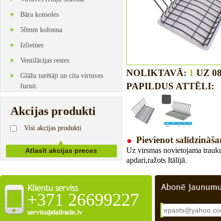
Bāra konsoles
50mm kolonna
Izlietnes
Ventilācijas restes
NOLIKTAVĀ:
1
UZ 08
Glāžu turētāji un cita virtuves
PAPILDUS ATTĒLI:
furnit.
Akcijas produkti
Visi akcijas produkti
Pievienot salīdzināša
Uz virsmas novietojama trauku 
apdari,ražots Itālijā.
+371 26699227