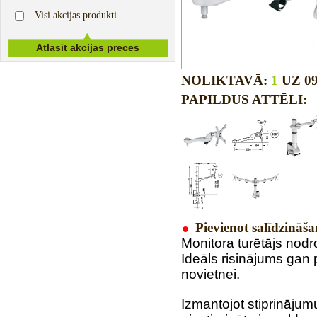
Visi akcijas produkti
NOLIKTAVĀ:
1
UZ 09
PAPILDUS ATTĒLI:
Pievienot salīdzināša
Monitora turētājs nod
Ideāls risinājums gan
novietnei.
Izmantojot
stiprinājum