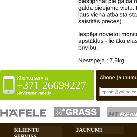
piestiprināt pie galda
galda pieejamo vietu. 
ļaus vienā atbalsta st
saistītās preces
)
.
Iespēja novietot monit
apstākļus -
lielāku ela
brīvību.
Nestspēja : 7,5kg
+371 26699227
KLIENTU
JAUNUMI
SERVISS