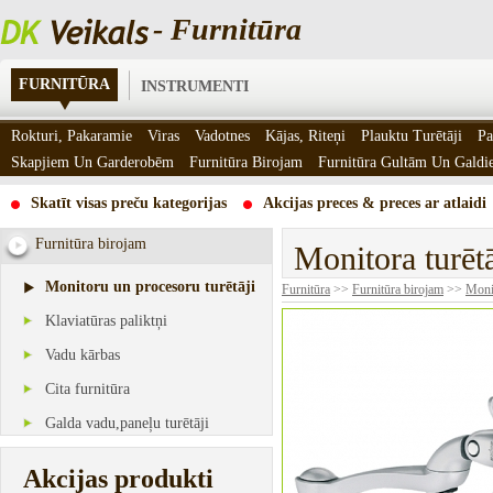
- Furnitūra
FURNITŪRA
INSTRUMENTI
Rokturi, Pakaramie
Viras
Vadotnes
Kājas, Riteņi
Plauktu Turētāji
Pa
Skapjiem Un Garderobēm
Furnitūra Birojam
Furnitūra Gultām Un Gald
Skatīt visas preču kategorijas
Akcijas preces & preces ar atlaidi
Furnitūra birojam
Monitora turē
Monitoru un procesoru turētāji
Furnitūra
>>
Furnitūra birojam
>>
Monit
Klaviatūras paliktņi
Vadu kārbas
Cita furnitūra
Galda vadu,paneļu turētāji
Akcijas produkti