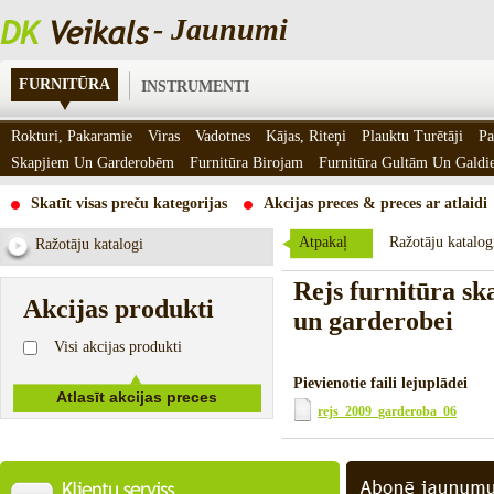
- Jaunumi
FURNITŪRA
INSTRUMENTI
Rokturi, Pakaramie
Viras
Vadotnes
Kājas, Riteņi
Plauktu Turētāji
Pa
Skapjiem Un Garderobēm
Furnitūra Birojam
Furnitūra Gultām Un Gald
Skatīt visas preču kategorijas
Akcijas preces & preces ar atlaidi
Atpakaļ
Ražotāju katalog
Ražotāju katalogi
Rejs furnitūra s
Akcijas produkti
un garderobei
Visi akcijas produkti
Pievienotie faili lejuplādei
rejs_2009_garderoba_06