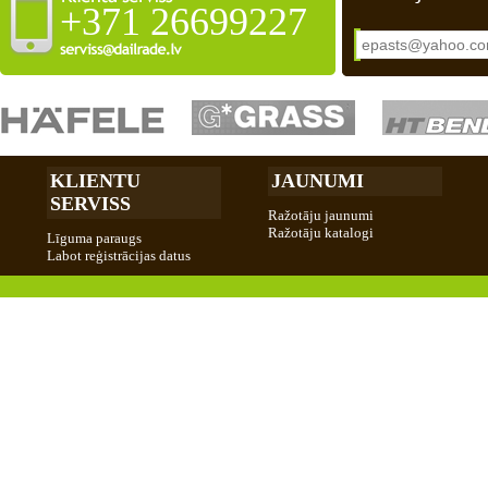
+371 26699227
KLIENTU
JAUNUMI
SERVISS
Ražotāju jaunumi
Ražotāju katalogi
Līguma paraugs
Labot reģistrācijas datus