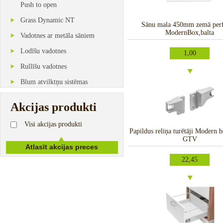
Push to open
Grass Dynamic NT
Sānu mala 450mm zemā perf
ModernBox,balta
Vadotnes ar metāla sāniem
Lodīšu vadotnes
1,00
Rullīšu vadotnes
Blum atvilktņu sistēmas
Akcijas produkti
Visi akcijas produkti
Papildus reliņa turētāji Modern b
GTV
22,45