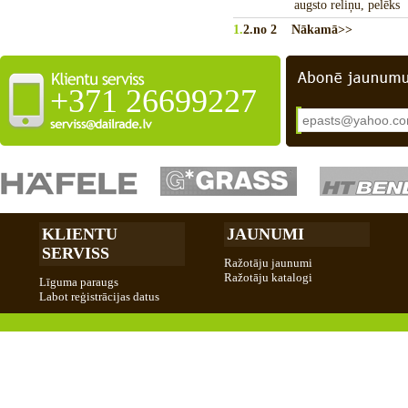
augsto reliņu, pelēks
1.
2.
no 2
Nākamā>>
+371 26699227
KLIENTU
JAUNUMI
SERVISS
Ražotāju jaunumi
Ražotāju katalogi
Līguma paraugs
Labot reģistrācijas datus