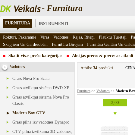
- Furnitūra
FURNITŪRA
INSTRUMENTI
Rokturi, Pakaramie
Viras
Vadotnes
Kājas, Riteņi
Plauktu Turētāji
Pa
Skapjiem Un Garderobēm
Furnitūra Birojam
Furnitūra Gultām Un Gald
Skatīt visas preču kategorijas
Akcijas preces & preces ar atlaidi
Vadotnes
Atbilst
34
produkti
CENA
Grass Nova Pro Scala
Grass atvilktņu sistēma DWD XP
Furnitūra
>>
Vadotnes
>>
Modern Bo
Grass atvilktņu sistēma Nova Pro
3,00
Classic
Modern Box GTV
Grass pilna izv.vadotnes Dynapro
GTV pilna izvilkuma 3D vadotnes,