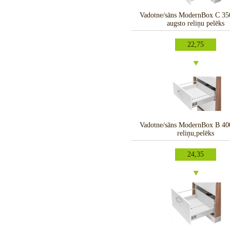
Vadotne/sāns ModernBox C 3
augsto reliņu pelēks
22,75
Vadotne/sāns ModernBox B 4
reliņu,pelēks
24,35