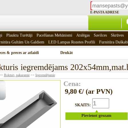
E-PASTA ADRESE
ņi
Plauktu Turētāji
Pacelšanas Mehānismi
Atslēgas
Savilces
Skrūves
rnitūra Gultām Un Galdiem
LED Lampas Rozetes Profīli
Furnitūra Duškab
ces & preces ar atlaidi
Drukāt
kturis iegremdējams 202x54mm,mat.
>>
Rokturi, pakaramie
>>
Iegremdējamie
Cena:
9,80 €/ (ar PVN)
SKAITS:
Pievienot grozam