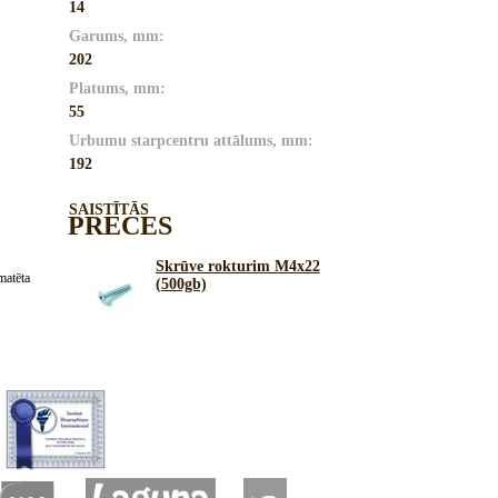
14
Garums, mm:
202
Platums, mm:
55
Urbumu starpcentru attālums, mm:
192
SAISTĪTĀS
PRECES
Skrūve rokturim M4x22
matēta
(500gb)