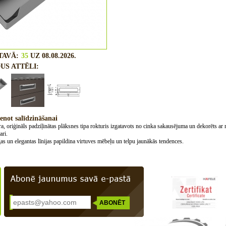
TAVĀ:
35
UZ 08.08.2026.
US ATTĒLI:
enot salīdzināšanai
ra, oriģināls padziļinātas plāksnes tipa rokturis izgatavots no cinka sakausējuma un dekorēts ar 
ri.
s un elegantas līnijas papildina virtuves mēbeļu un telpu jaunākās tendences.