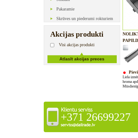
Pakaramie
Skrūves un piederumi rokturiem
Akcijas produkti
NOLIK
PAPILD
Visi akcijas produkti
Pievi
Liela izmē
hroma apda
Mūsdienīga
+371 26699227