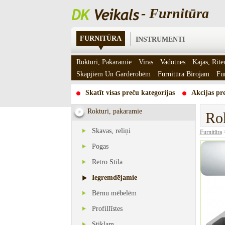
- Furnitūra
FURNITŪRA
INSTRUMENTI
Rokturi, Pakaramie
Viras
Vadotnes
Kājas, Rite
Skapjiem Un Garderobēm
Furnitūra Birojam
Fu
Skatīt visas preču kategorijas
Akcijas pre
Rokturi, pakaramie
Ro
Skavas, reliņi
Furnitūra
Pogas
Retro Stila
Iegremdējamie
Bērnu mēbelēm
Profillīstes
Stiklam