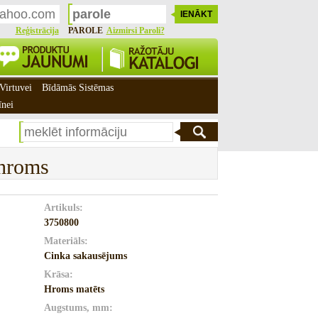
Reģistrācija
PAROLE
Aizmirsi Paroli?
Virtuvei
Bīdāmās Sistēmas
īnei
hroms
Artikuls:
3750800
Materiāls:
Cinka sakausējums
Krāsa:
Hroms matēts
Augstums, mm: