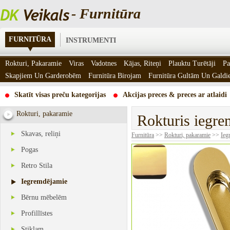
- Furnitūra
FURNITŪRA
INSTRUMENTI
Rokturi, Pakaramie
Viras
Vadotnes
Kājas, Riteņi
Plauktu Turētāji
Pa
Skapjiem Un Garderobēm
Furnitūra Birojam
Furnitūra Gultām Un Gald
Skatīt visas preču kategorijas
Akcijas preces & preces ar atlaidi
Rokturi, pakaramie
Rokturis iegre
Skavas, reliņi
Furnitūra
>>
Rokturi, pakaramie
>>
Ieg
Pogas
Retro Stila
Iegremdējamie
Bērnu mēbelēm
Profillīstes
Stiklam