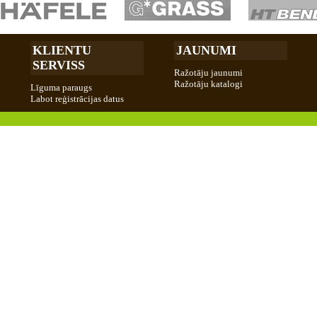
KLIENTU
JAUNUMI
SERVISS
Ražotāju jaunumi
Ražotāju katalogi
Līguma paraugs
Labot reģistrācijas datus