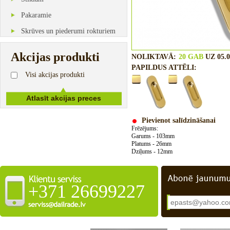
Pakaramie
Skrūves un piederumi rokturiem
Akcijas produkti
NOLIKTAVĀ:
20 GAB
UZ 05.0
PAPILDUS ATTĒLI:
Visi akcijas produkti
Pievienot salīdzināšanai
Frēzējums
:
Garums
-
103mm
Platums
-
26mm
Dziļums
-
12mm
+371 26699227