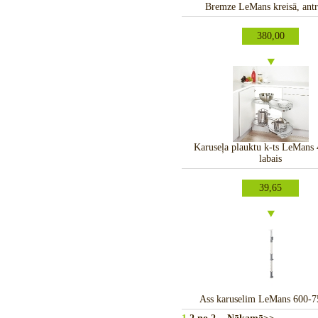
Bremze LeMans kreisā, antr
380,00
Karuseļa plauktu k-ts LeMan
labais
39,65
Ass karuselim LeMans 600-