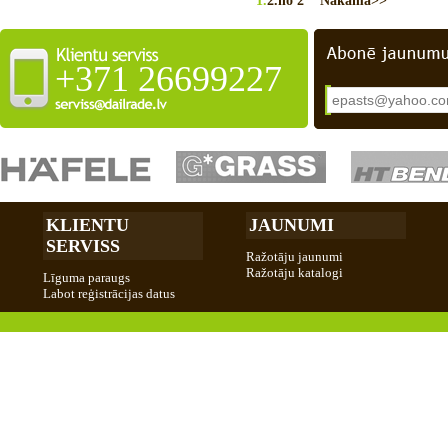
1.
2.
no 2
Nākamā>>
+371 26699227
KLIENTU
JAUNUMI
SERVISS
Ražotāju jaunumi
Ražotāju katalogi
Līguma paraugs
Labot reģistrācijas datus