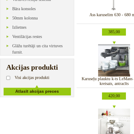
Bāra konsoles
Ass karuselim 630 - 680
50mm kolonna
Izlietnes
385,00
Ventilācijas restes
Glāžu turētāji un cita virtuves
furnit.
Akcijas produkti
Visi akcijas produkti
Karuseļu plauktu k-ts LeMan
kreisais, antracīts
420,00