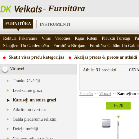
- Furnitūra
FURNITŪRA
INSTRUMENTI
Rokturi, Pakaramie
Viras
Vadotnes
Kājas, Riteņi
Plauktu Turētāji
Pa
Skapjiem Un Garderobēm
Furnitūra Birojam
Furnitūra Gultām Un Gald
Skatīt visas preču kategorijas
Akcijas preces & preces ar atlaidi
Virtuvei
Atbilst
31
produkti
CENA
Trauku žāvētāji
Izvelkamie grozi
Furnitūra
>>
Virtuvei
>>
Karuseļi un s
Karuseļi un stūra grozi
16,20
Atkritumu tvertnes
Galda piederumu ieliktņi
Dvieļu turētāji
Virtuves reliņu sistēma