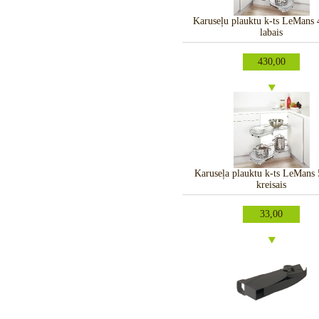
Karuseļu plauktu k-ts LeMans
labais
430,00
Karuseļa plauktu k-ts LeMan
kreisais
33,00