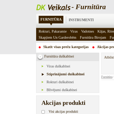
- Furnitūra
FURNITŪRA
INSTRUMENTI
Rokturi, Pakaramie
Viras
Vadotnes
Kājas, Rite
Skapjiem Un Garderobēm
Furnitūra Birojam
Fu
Skatīt visas preču kategorijas
Akcijas pre
Furnitūra duškabīnei
Atbils
Viras duškabīnei
Stiprinājumi duškabīnei
Furnitūra
Rokturi duškabinei
Blīvējumi duškabīnei
Akcijas produkti
Visi akcijas produkti