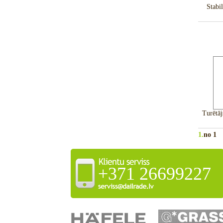
Stabi
Turētāj
1.
no 1
+371 26699227