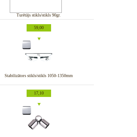
Turētājs stikls/stikls 90gr.
59,00
Stabilizātors stikls/stikls 1050-1350mm
17,10