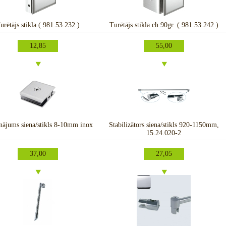
urētājs stikla ( 981.53.232 )
Turētājs stikla ch 90gr. ( 981.53.242 )
12,85
55,00
inājums siena/stikls 8-10mm inox
Stabilizātors siena/stikls 920-1150mm,
15.24.020-2
37,00
27,05