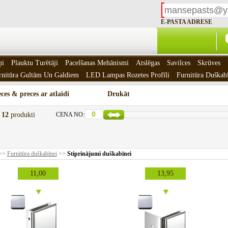
E-PASTA ADRESE
ņi
Plauktu Turētāji
Pacelšanas Mehānismi
Atslēgas
Savilces
Skrūves
rnitūra Gultām Un Galdiem
LED Lampas Rozetes Profīli
Furnitūra Duškab
ces & preces ar atlaidi
Drukāt
t
12
produkti
CENA NO:
>>
Furnitūra duškabīnei
>>
Stiprinājumi duškabīnei
11,00
13,95