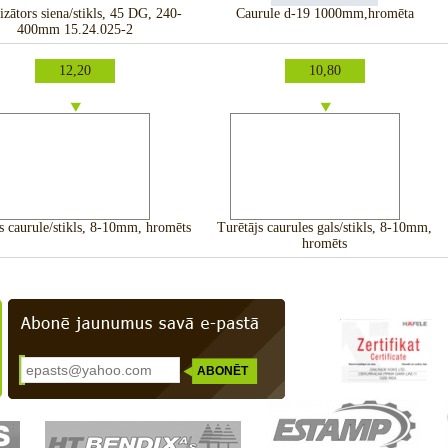
lizātors siena/stikls, 45 DG, 240-
Caurule d-19 1000mm,hromēta
400mm 15.24.025-2
12,20
10,80
s caurule/stikls, 8-10mm, hromēts
Turētājs caurules gals/stikls, 8-10mm,
hromēts