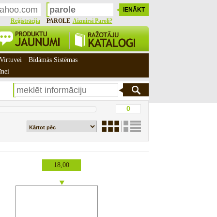
Reģistrācija
PAROLE
Aizmirsi Paroli?
Virtuvei
Bīdāmās Sistēmas
īnei
18,00